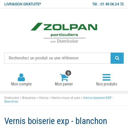
LIVRAISON GRATUITE*
Tél. : 01 49 06 24 72
0
Mon compte
Mon panier
Nos produits
Districolor
»
Boiseries
»
Vernis
»
Vernis murs et sols
»
Vernis boiserie EXP -
Blanchon
Mot de passe oublié ?
Vernis boiserie exp - blanchon