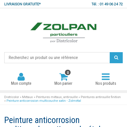
LIVRAISON GRATUITE*
Tél. : 01 49 06 24 72
0
Mon compte
Mon panier
Nos produits
Districolor
»
Métaux
»
Peintures métaux, antirouille
»
Peintures antirouille finition
»
Peinture anticorrosion multicouche satin - Zolmétal
Mot de passe oublié ?
Peinture anticorrosion