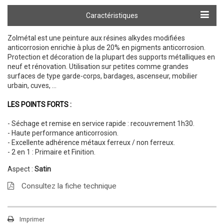
Calculer ma quantité
Caractéristiques
Zolmétal est une peinture aux résines alkydes modifiées
anticorrosion enrichie à plus de 20% en pigments anticorrosion.
Protection et décoration de la plupart des supports métalliques en
neuf et rénovation. Utilisation sur petites comme grandes
surfaces de type garde-corps, bardages, ascenseur, mobilier
urbain, cuves, ...
LES POINTS FORTS :
- Séchage et remise en service rapide : recouvrement 1h30.
- Haute performance anticorrosion.
- Excellente adhérence métaux ferreux / non ferreux.
- 2 en 1 : Primaire et Finition.
Aspect :
Satin
Consultez la fiche technique
Imprimer