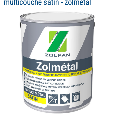
multicouche satin - zolmétal
Ouvrir un compte