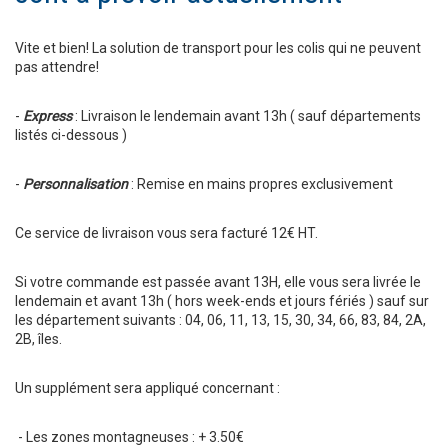
Ouvrir un compte
Vite et bien! La solution de transport pour les colis qui ne peuvent
pas attendre!
-
Express
: Livraison le lendemain avant 13h ( sauf départements
listés ci-dessous )
-
Personnalisation
: Remise en mains propres exclusivement
Ce service de livraison vous sera facturé 12€ HT.
Si votre commande est passée avant 13H, elle vous sera livrée le
lendemain et avant 13h ( hors week-ends et jours fériés ) sauf sur
les département suivants : 04, 06, 11, 13, 15, 30, 34, 66, 83, 84, 2A,
2B, îles.
Un supplément sera appliqué concernant :
- Les zones montagneuses : + 3.50€