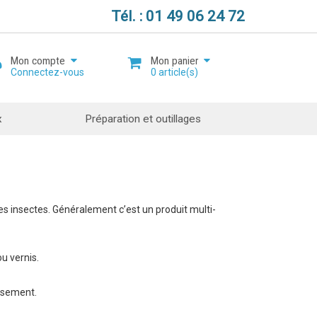
Tél. : 01 49 06 24 72
Mon compte
Mon panier
Connectez-vous
0
article(s)
x
Préparation et outillages
Mot de passe oublié ?
Ouvrir un compte
les insectes. Généralement c’est un produit multi-
ou vernis.
issement.