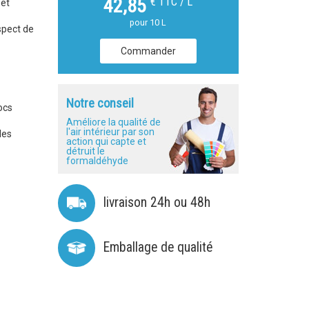
€ TTC / L
42,85
 et
pour 10 L
espect de
Commander
Notre conseil
ocs
Améliore la qualité de
l'air intérieur par son
des
action qui capte et
détruit le
formaldéhyde
livraison 24h ou 48h
Emballage de qualité