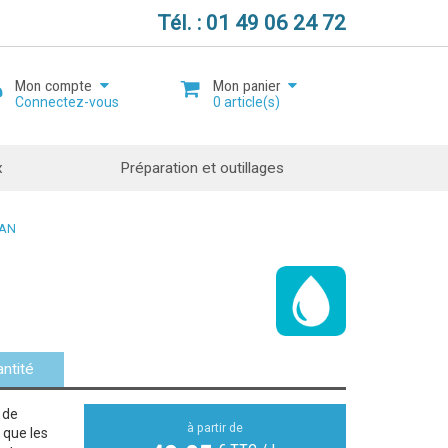
Tél. : 01 49 06 24 72
Mon compte
Mon panier
Connectez-vous
0
article(s)
x
Préparation et outillages
PAN
Mot de passe oublié ?
Ouvrir un compte
ntité
 de
à partir de
 que les