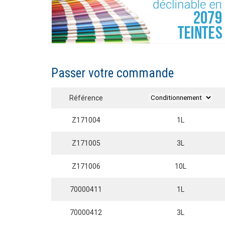
Passer votre commande
Référence
Z171004
1L
Z171005
3L
Z171006
10L
70000411
1L
70000412
3L