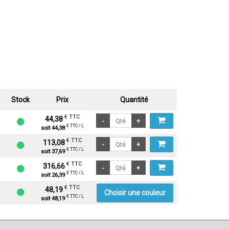
Stock
Prix
Quantité
€ TTC
44,38
€ TTC / L
soit 44,38
€ TTC
113,08
€ TTC / L
soit 37,69
€ TTC
316,66
€ TTC / L
soit 26,39
€ TTC
48,19
Choisir une couleur
€ TTC / L
soit 48,19