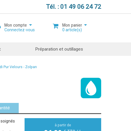
Tél. : 01 49 06 24 72
Mon compte
Mon panier
Connectez-vous
0
article(s)
x
Préparation et outillages
di Pur Velours - Zolpan
Mot de passe oublié ?
Ouvrir un compte
ntité
 soignés
à partir de