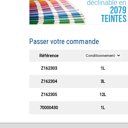
Passer votre commande
Référence
Z162303
1L
Z162304
3L
Z162305
12L
70000430
1L