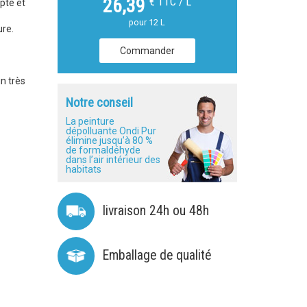
€ TTC / L
26,39
pte et
pour 12 L
ure.
Commander
n très
Notre conseil
La peinture
dépolluante Ondi Pur
élimine jusqu’à 80 %
de formaldéhyde
dans l’air intérieur des
habitats
livraison 24h ou 48h
Emballage de qualité