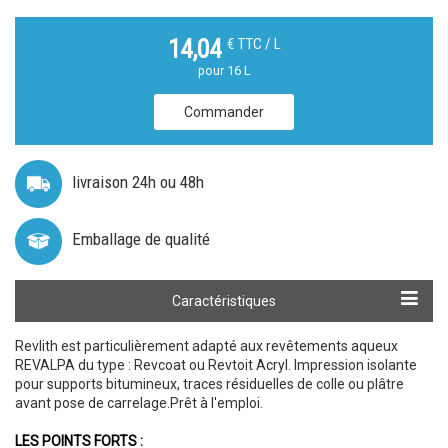
€ TTC / L
14,04
pour 16 L
Commander
livraison 24h ou 48h
Emballage de qualité
Calculer ma quantité
Caractéristiques
Revlith est particulièrement adapté aux revêtements aqueux
REVALPA du type : Revcoat ou Revtoit Acryl. Impression isolante
pour supports bitumineux, traces résiduelles de colle ou plâtre
avant pose de carrelage.Prêt à l'emploi.
LES POINTS FORTS :