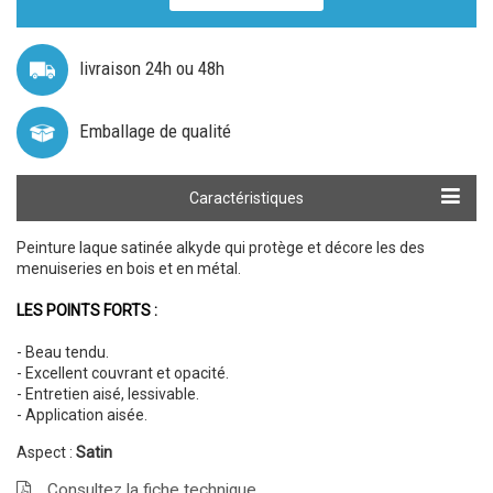
livraison 24h ou 48h
Emballage de qualité
Calculer ma quantité
Caractéristiques
Peinture laque satinée alkyde qui protège et décore les des
menuiseries en bois et en métal.
LES POINTS FORTS :
- Beau tendu.
- Excellent couvrant et opacité.
- Entretien aisé, lessivable.
- Application aisée.
Aspect :
Satin
Consultez la fiche technique