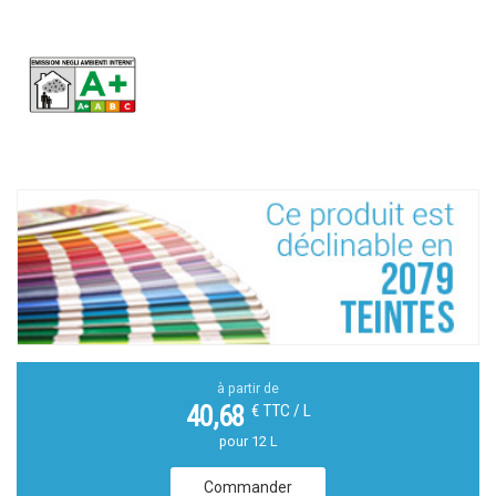
à partir de
€ TTC / L
40,68
pour 12 L
Commander