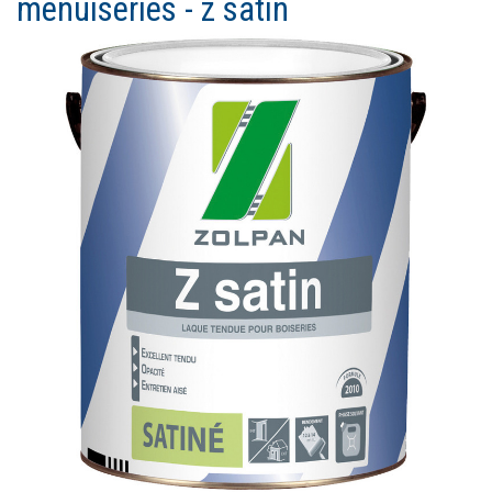
menuiseries - z satin
Ouvrir un compte