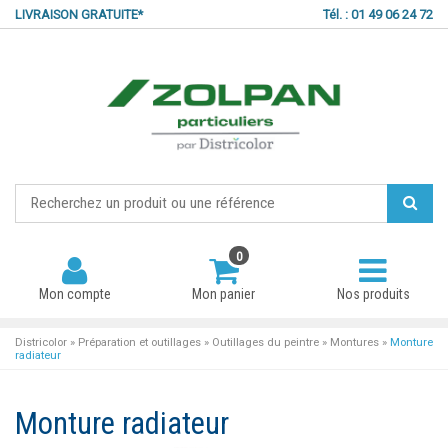
LIVRAISON GRATUITE*
Tél. : 01 49 06 24 72
0
Mon compte
Mon panier
Nos produits
Districolor
»
Préparation et outillages
»
Outillages du peintre
»
Montures
»
Monture
radiateur
Mot de passe oublié ?
Monture radiateur