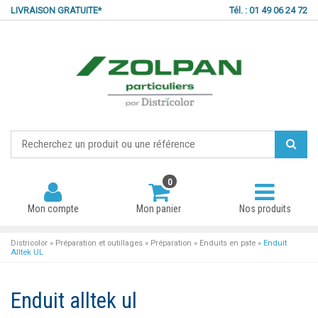
LIVRAISON GRATUITE*
Tél. : 01 49 06 24 72
0
Mon compte
Mon panier
Nos produits
Districolor
»
Préparation et outillages
»
Préparation
»
Enduits en pate
»
Enduit
Alltek UL
Mot de passe oublié ?
Enduit alltek ul