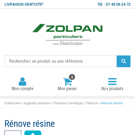
LIVRAISON GRATUITE*
Tél. : 01 49 06 24 72
0
Mon compte
Mon panier
Nos produits
Districolor
»
Supports peinture
»
Peinture Carrelage / Faïence
»
Rénove résine
Rénove résine
Mot de passe oublié ?