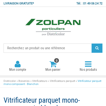
LIVRAISON GRATUITE*
Tél. : 01 49 06 24 72
0
Mon compte
Mon panier
Nos produits
Districolor
»
Boiseries
»
Vitrificateurs
»
Vitrificateurs parquet
»
Vitrificateur parquet
mono-composant - Blanchon
Mot de passe oublié ?
Vitrificateur parquet mono-