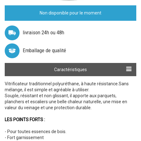
Non disponible pour le moment
livraison 24h ou 48h
Emballage de qualité
Calculer ma quantité
Caractéristiques
Vitrificateur traditionnel polyuréthane, à haute résistance.Sans
mélange, il est simple et agréable à utiliser.
Souple, résistant et non glissant, il apporte aux parquets,
planchers et escaliers une belle chaleur naturelle, une mise en
valeur du veinage et une protection durable.
LES POINTS FORTS :
- Pour toutes essences de bois.
- Fort garnissement