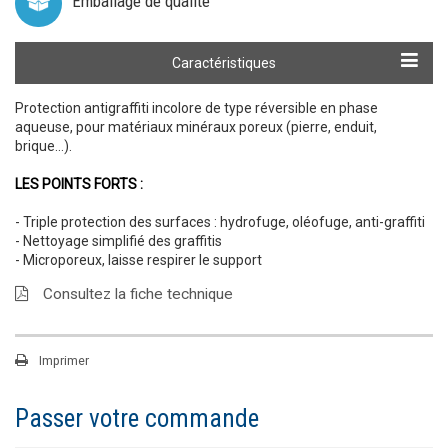
Emballage de qualité
Calculer ma quantité
Caractéristiques
Protection antigraffiti incolore de type réversible en phase
aqueuse, pour matériaux minéraux poreux (pierre, enduit,
brique…).
LES POINTS FORTS :
- Triple protection des surfaces : hydrofuge, oléofuge, anti-graffiti
- Nettoyage simplifié des graffitis
- Microporeux, laisse respirer le support
Consultez la fiche technique
Imprimer
Passer votre commande