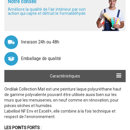
Notre conseil
Améliore la qualité de l'air intérieur par son
action qui capte et détruit le formaldéhyde
livraison 24h ou 48h
Emballage de qualité
Calculer ma quantité
Caractéristiques
Vidéo
Ondilak Collection Mat est une peinture laque polyuréthane haut
de gamme polyvalente pouvant être utilisée aussi bien sur les
murs que les menuiseries, en neuf comme en rénovation, pour
pièces sèches et humides.
Labellisé NF Env et Excell+, elle combine à la fois technique et
respect de l'environnement.
LES POINTS FORTS :