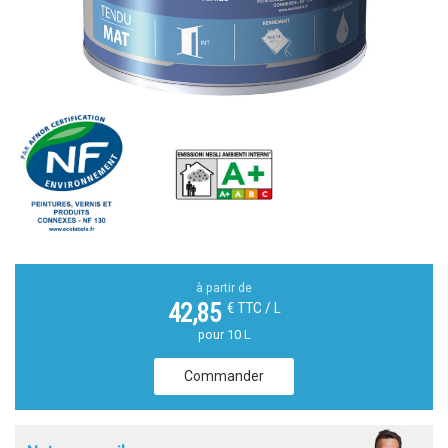
à partir de
€ TTC / L
42,85
pour 10 L
Commander