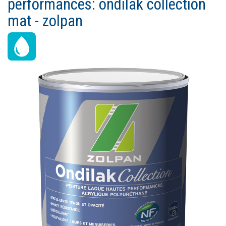
performances: ondilak collection
Ouvrir un compte
mat - zolpan