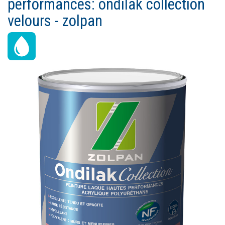
performances: ondilak collection
Ouvrir un compte
velours - zolpan