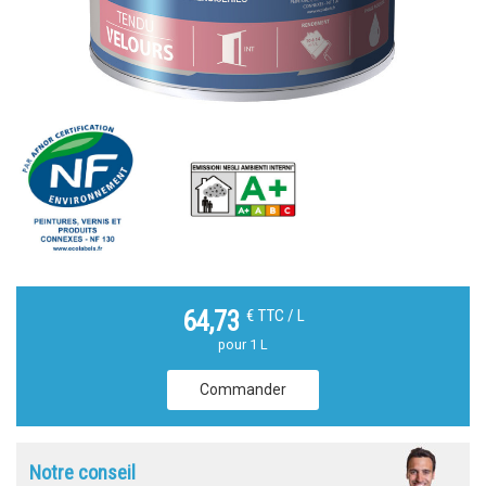
€ TTC / L
64,73
pour 1 L
Commander
Notre conseil