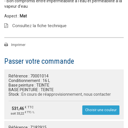
- Bon compromis entre imperméabilité à l’eau et perméabilité à la
vapeur d’eau
Aspect :
Mat
Consultez la fiche technique
Imprimer
Passer votre commande
Référence :
70001014
Conditionnement :
16 L
Base peinture :
TEINTE
BASE PEINTURE :
TEINTE
Stock :
En cours de réapprovisionnement, nous contacter
€ TTC
531,46
Choisir une couleur
€ TTC / L
soit 33,22
Référence :
Z182915