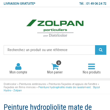
LIVRAISON GRATUITE*
Tél. : 01 49 06 24 72
0
Mon compte
Mon panier
Nos produits
Districolor
»
Peintures extérieures
»
Peintures façades et appuis de fenêtre
»
Façades en films minces
»
Peinture hydropliolite mate de ravalement : Styzol
Hydro - Zolpan
Mot de passe oublié ?
Peinture hydropliolite mate de