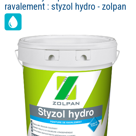
Ouvrir un compte
ravalement : styzol hydro - zolpan