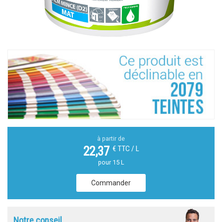
à partir de
€ TTC / L
22,37
pour 15 L
Commander
Notre conseil