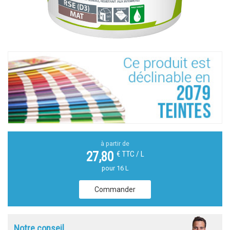
à partir de
€ TTC / L
27,80
pour 16 L
Commander
Notre conseil