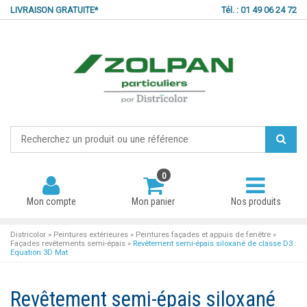
LIVRAISON GRATUITE*
Tél. : 01 49 06 24 72
0
Mon compte
Mon panier
Nos produits
Districolor
»
Peintures extérieures
»
Peintures façades et appuis de fenêtre
»
Façades revêtements semi-épais
»
Revêtement semi-épais siloxané de classe D3 :
Equation 3D Mat
Mot de passe oublié ?
Revêtement semi-épais siloxané