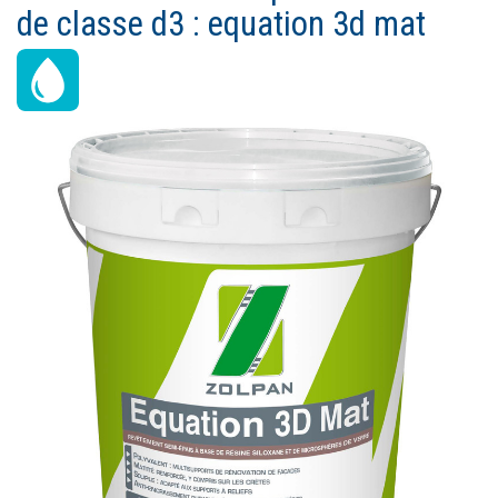
Ouvrir un compte
de classe d3 : equation 3d mat