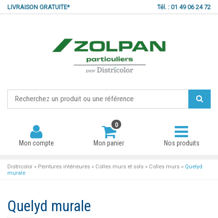
LIVRAISON GRATUITE*
Tél. : 01 49 06 24 72
0
Mon compte
Mon panier
Nos produits
Districolor
»
Peintures intérieures
»
Colles murs et sols
»
Colles murs
»
Quelyd
murale
Mot de passe oublié ?
Quelyd murale