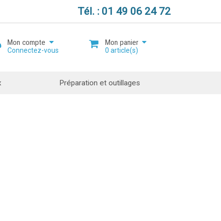
Tél. : 01 49 06 24 72
Mon compte
Mon panier
Connectez-vous
0
article(s)
x
Préparation et outillages
Mot de passe oublié ?
Ouvrir un compte