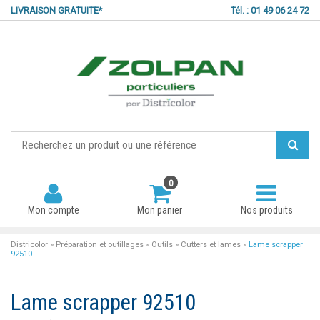
LIVRAISON GRATUITE*
Tél. : 01 49 06 24 72
0
Mon compte
Mon panier
Nos produits
Districolor
»
Préparation et outillages
»
Outils
»
Cutters et lames
»
Lame scrapper
92510
Mot de passe oublié ?
Lame scrapper 92510